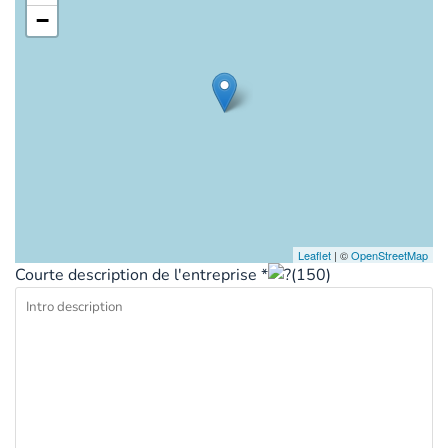
−
Leaflet
| ©
OpenStreetMap
Courte description de l'entreprise *
(
150
)